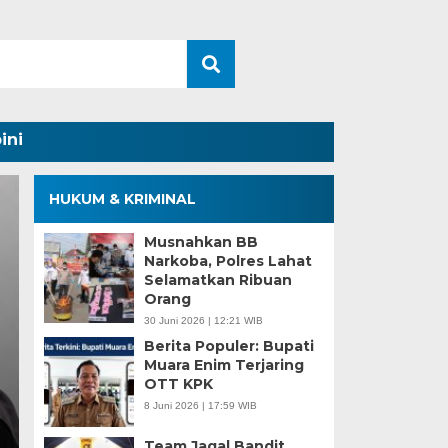
ini
HUKUM & KRIMINAL
Musnahkan BB
Narkoba, Polres Lahat
Selamatkan Ribuan
Orang
30 Juni 2026 | 12:21 WIB
Berita Populer: Bupati
Muara Enim Terjaring
OTT KPK
Proyek DD Rimba Su
8 Juni 2026 | 17:59 WIB
Terindikasi Bermasal
Team Jagal Bandit