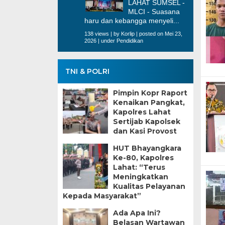
LAHAT SUMSEL -
MLCI - Suasana
haru dan kebangga menyeli...
138 views
|
by
Korlip
|
posted on Mei 23,
2026
|
under
Pendidikan
TNI & POLRI
Pimpin Kopr Raport
Kenaikan Pangkat,
Kapolres Lahat
Sertijab Kapolsek
dan Kasi Provost
HUT Bhayangkara
Ke-80, Kapolres
Lahat: “Terus
Meningkatkan
Kualitas Pelayanan
Kepada Masyarakat”
Ada Apa Ini?
Belasan Wartawan