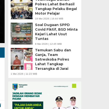
Polres Lahat Berhasil
Rabu, 5 Agu 2026 - 11:19 WIB
Tangkap Pelaku Begal
Motor Pelajar
LAHAT SUMSEL, MLCI – Proyek pembangunan Kand
19 Mei 2026 | 16:44 WIB
Dana Desa (DD) berlokasi di…
Soal Dugaan SPPD
Covid Fiktif, BSD Minta
Kejari Lahat Usut
Tuntas
8 Mei 2026 | 12:45 WIB
Temukan Sabu dan
Ganja, Team
Satreskoba Polres
Lahat Tangkap
Tersangka di Jarai
1 Mei 2026 | 11:23 WIB
i