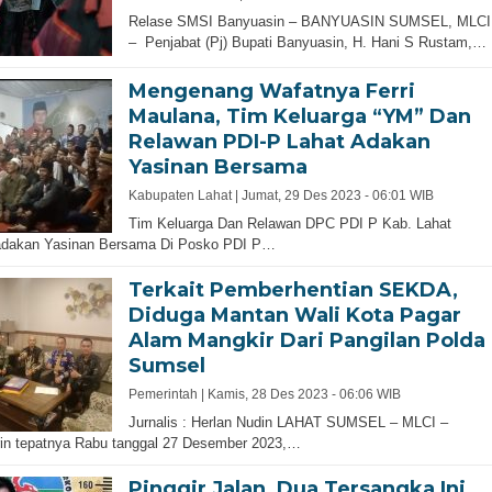
Relase SMSI Banyuasin – BANYUASIN SUMSEL, MLCI
– Penjabat (Pj) Bupati Banyuasin, H. Hani S Rustam,…
Mengenang Wafatnya Ferri
Maulana, Tim Keluarga “YM” Dan
Relawan PDI-P Lahat Adakan
Yasinan Bersama
Kabupaten Lahat |
Jumat, 29 Des 2023 - 06:01 WIB
Tim Keluarga Dan Relawan DPC PDI P Kab. Lahat
dakan Yasinan Bersama Di Posko PDI P…
Terkait Pemberhentian SEKDA,
Diduga Mantan Wali Kota Pagar
Alam Mangkir Dari Pangilan Polda
Sumsel
Pemerintah |
Kamis, 28 Des 2023 - 06:06 WIB
Jurnalis : Herlan Nudin LAHAT SUMSEL – MLCI –
in tepatnya Rabu tanggal 27 Desember 2023,…
Pinggir Jalan, Dua Tersangka Ini