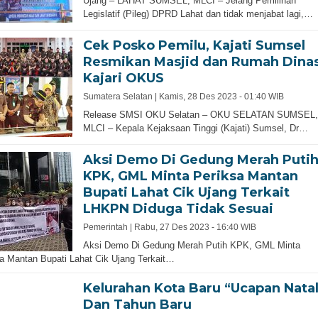
Ujang – LAHAT SUMSEL, MLCI – Jelang Pemilihan
Legislatif (Pileg) DPRD Lahat dan tidak menjabat lagi,…
Cek Posko Pemilu, Kajati Sumsel
Resmikan Masjid dan Rumah Dina
Kajari OKUS
Sumatera Selatan |
Kamis, 28 Des 2023 - 01:40 WIB
Release SMSI OKU Selatan – OKU SELATAN SUMSEL,
MLCI – Kepala Kejaksaan Tinggi (Kajati) Sumsel, Dr…
Aksi Demo Di Gedung Merah Puti
KPK, GML Minta Periksa Mantan
Bupati Lahat Cik Ujang Terkait
LHKPN Diduga Tidak Sesuai
Pemerintah |
Rabu, 27 Des 2023 - 16:40 WIB
Aksi Demo Di Gedung Merah Putih KPK, GML Minta
a Mantan Bupati Lahat Cik Ujang Terkait…
Kelurahan Kota Baru “Ucapan Nata
Dan Tahun Baru