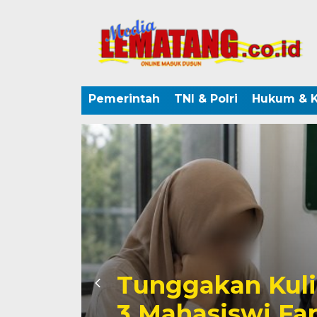
Pemerintah
TNI & Polri
Hukum & K
Tunggakan Kul
3 Mahasiswi Fa