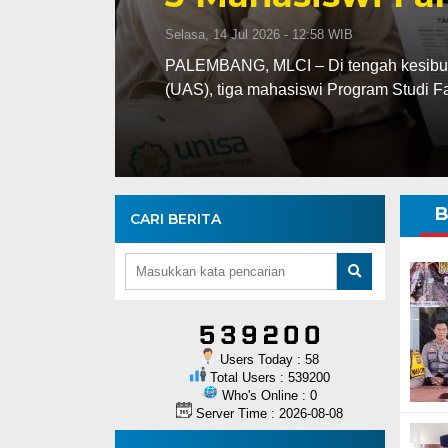
Selasa, 14 Jul 2026 - 12:58 WIB
batalkan
PALEMBANG, MLCI – Di tengah kesibu
(UAS), tiga mahasiswi Program Studi 
B
CARI BERITA
Users Today : 58
Total Users : 539200
Who's Online : 0
Server Time : 2026-08-08