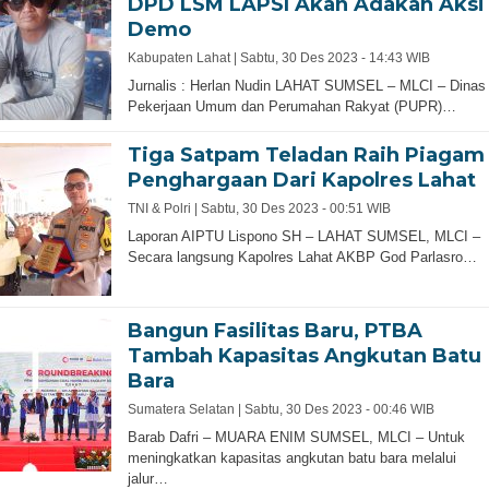
DPD LSM LAPSI Akan Adakan Aksi
Demo
Kabupaten Lahat |
Sabtu, 30 Des 2023 - 14:43 WIB
Jurnalis : Herlan Nudin LAHAT SUMSEL – MLCI – Dinas
Pekerjaan Umum dan Perumahan Rakyat (PUPR)…
Tiga Satpam Teladan Raih Piagam
Penghargaan Dari Kapolres Lahat
TNI & Polri |
Sabtu, 30 Des 2023 - 00:51 WIB
Laporan AIPTU Lispono SH – LAHAT SUMSEL, MLCI –
Secara langsung Kapolres Lahat AKBP God Parlasro…
Bangun Fasilitas Baru, PTBA
Tambah Kapasitas Angkutan Batu
Bara
Sumatera Selatan |
Sabtu, 30 Des 2023 - 00:46 WIB
Barab Dafri – MUARA ENIM SUMSEL, MLCI – Untuk
meningkatkan kapasitas angkutan batu bara melalui
jalur…