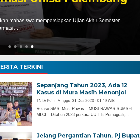
kan mahasiswa mempersiapkan Ujian Akhir Semester
Farmasi…
ERITA TERKINI
Sepanjang Tahun 2023, Ada 12
Kasus di Mura Masih Menonjol
TNI & Polri |
Minggu, 31 Des 2023 - 01:49 WIB
Relase SMSI Musi Rawas – MUSI RAWAS SUMSEL,
MLCI – Ditahun 2023 perkara UU ITE Pornografi,…
Jelang Pergantian Tahun, Pj Bupat