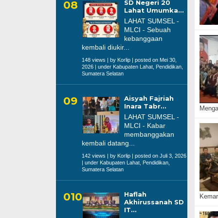
SD Negeri 20
Lahat Umumka...
LAHAT SUMSEL -
MLCI - Sebuah
kebanggaan
kembali diukir...
148 views
|
by
Korlip
|
posted on Mei 30,
2026
|
under
Kabupaten Lahat
,
Pendidikan
,
Sumatera Selatan
Aisyah Fajriah
Inara Tabr...
Menga
LAHAT SUMSEL -
MLCI - Kabar
membanggakan
kembali datang...
142 views
|
by
Korlip
|
posted on Juli 3, 2026
|
under
Kabupaten Lahat
,
Pendidikan
,
Sumatera Selatan
Haflah
Kemar
Akhirussanah SD
IT...