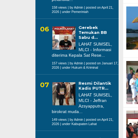
158 views
|
by
Admin
|
posted on April 21,
2026
|
under
Pemerintah
Gerebek
Temukan BB
Sabu d...
LAHAT SUMSEL,
MLCI - Informasi
diterima Kepala Sat Rese...
157 views
|
by
Admin
|
posted on Januari 17,
2026
|
under
Hukum & Kriminal
Resmi Dilantik
Kadis PUTR...
LAHAT SUMSEL,
MLCI - Jeffran
Azsyapputra,
birokrat muda...
149 views
|
by
Admin
|
posted on April 21,
2026
|
under
Kabupaten Lahat