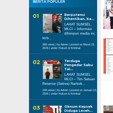
BERITA POPULER
Berpotensi
Dihentikan, Ka...
LAHAT SUMSEL,
MLCI – Informasi
dihimpun media ini,
terb...
388 views
|
by
Admin
|
posted on Maret 19,
2026
|
under
Hukum & Kriminal
Terduga
Pengedar Sabu
Tal...
LAHAT SUMSEL,
MLCI – Tim Satuan
Reserse (Satres) Narkob...
248 views
|
by
Admin
|
posted on Januari 12,
2026
|
under
Hukum & Kriminal
Oknum Kepsek
Diduga Leceh...