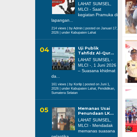
LAHAT SUMSEL,
MLCI - Saat
kegiatan Pramuka di
lapangan...
214 views
|
by
Admin
|
posted on Januari 17,
2026
|
under
Kabupaten Lahat
Uji Publik
Tahfidz Al-Qur...
LAHAT SUMSEL -
MLCI -, 1 Juni 2026
– Suasana khidmat
da...
161 views
|
by
Korlip
|
posted on Juni 1,
2026
|
under
Kabupaten Lahat
,
Pendidikan
,
Sumatera Selatan
Memanas Usai
Penundaan LK...
LAHAT SUMSEL,
MLCI - Mendadak
memanas suasana
pelantika...