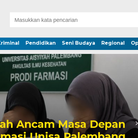
riminal
Pendidikan
Seni Budaya
Regional
Op
iah Ancam Masa Depan
rmasi Unisa Palembang