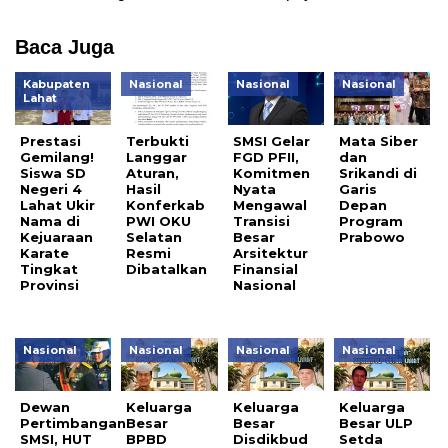
Baca Juga
Kabupaten
Nasional
Nasional
Nasional
Lahat
Prestasi
Terbukti
SMSI Gelar
Mata Siber
Gemilang!
Langgar
FGD PFII,
dan
Siswa SD
Aturan,
Komitmen
Srikandi di
Negeri 4
Hasil
Nyata
Garis
Lahat Ukir
Konferkab
Mengawal
Depan
Nama di
PWI OKU
Transisi
Program
Kejuaraan
Selatan
Besar
Prabowo
Karate
Resmi
Arsitektur
Tingkat
Dibatalkan
Finansial
Provinsi
Nasional
Nasional
Nasional
Nasional
Nasional
Dewan
Keluarga
Keluarga
Keluarga
Pertimbangan
Besar
Besar
Besar ULP
SMSI, HUT
BPBD
Disdikbud
Setda