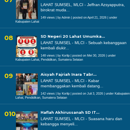
LAHAT SUMSEL, MLCI - Jeffran Azsyapputra,
birokrat muda...
149 views
|
by
Admin
|
posted on April 21, 2026
|
under
Kabupaten Lahat
SD Negeri 20 Lahat Umumka...
LAHAT SUMSEL - MLCI - Sebuah kebanggaan
kembali diukir...
148 views
|
by
Korlip
|
posted on Mei 30, 2026
|
under
Kabupaten Lahat
,
Pendidikan
,
Sumatera Selatan
Aisyah Fajriah Inara Tabr...
LAHAT SUMSEL - MLCI - Kabar
membanggakan kembali datang...
142 views
|
by
Korlip
|
posted on Juli 3, 2026
|
under
Kabupaten
Lahat
,
Pendidikan
,
Sumatera Selatan
Haflah Akhirussanah SD IT...
LAHAT SUMSEL - MLCI - Suasana haru dan
kebangga menyeli...