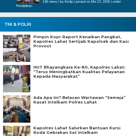
138 views
|
by
Korlip
|
posted on Mei 23, 2026
|
under
Pendidikan
TNI & POLRI
Pimpin Kopr Raport Kenaikan Pangkat,
Kapolres Lahat Sertijab Kapolsek dan Kasi
Provost
HUT Bhayangkara Ke-80, Kapolres Lahat:
“Terus Meningkatkan Kualitas Pelayanan
Kepada Masyarakat”
Ada Apa Ini? Belasan Wartawan “Semeja”
Kasat Intelkam Polres Lahat
Kapolres Lahat Salurkan Bantuan Kursi
Roda Gebrakan Sat Intelkam