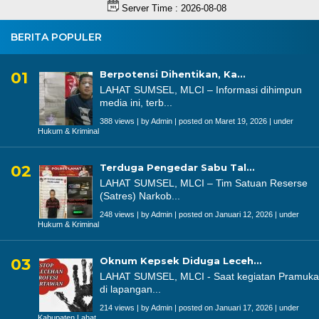
Server Time : 2026-08-08
BERITA POPULER
Berpotensi Dihentikan, Ka...
LAHAT SUMSEL, MLCI – Informasi dihimpun
media ini, terb...
388 views
|
by
Admin
|
posted on Maret 19, 2026
|
under
Hukum & Kriminal
Terduga Pengedar Sabu Tal...
LAHAT SUMSEL, MLCI – Tim Satuan Reserse
(Satres) Narkob...
248 views
|
by
Admin
|
posted on Januari 12, 2026
|
under
Hukum & Kriminal
Oknum Kepsek Diduga Leceh...
LAHAT SUMSEL, MLCI - Saat kegiatan Pramuka
di lapangan...
214 views
|
by
Admin
|
posted on Januari 17, 2026
|
under
Kabupaten Lahat