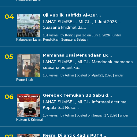
Uji Publik Tahfidz Al-Qur...
LAHAT SUMSEL - MLCI -, 1 Juni 2026 –
Suasana khidmat da...
161 views
|
by
Korlip
|
posted on Juni 1, 2026
|
under
Kabupaten Lahat
,
Pendidikan
,
Sumatera Selatan
Memanas Usai Penundaan LK...
LAHAT SUMSEL, MLCI - Mendadak memanas
suasana pelantika...
158 views
|
by
Admin
|
posted on April 21, 2026
|
under
Pemerintah
Gerebek Temukan BB Sabu d...
LAHAT SUMSEL, MLCI - Informasi diterima
Kepala Sat Rese...
157 views
|
by
Admin
|
posted on Januari 17, 2026
|
under
Hukum & Kriminal
Resmi Dilantik Kadis PUTR...