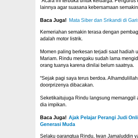
“Acara ini terbuka untuk keluarga. Pengurus 
lainnya agar suasana kebersamaan semakin te
Baca Juga!
Mata Siber dan Srikandi di Ga
Kemeriahan semakin terasa dengan pembagia
adalah motor listrik.
Momen paling berkesan terjadi saat hadiah 
Mariam. Rindu mengaku sudah lama mengida
orang tuanya karena dinilai belum saatnya.
“Sejak pagi saya terus berdoa. Alhamdulillah
doorprizenya dibacakan.
Seketikaitujuga Rindu langsung memanggil 
dia impikan.
Baca Juga!
Ajak Pelajar Perangi Judi On
Generasi Muda
Selaku oarangtua Rindu, Iwan Jamaluddin y