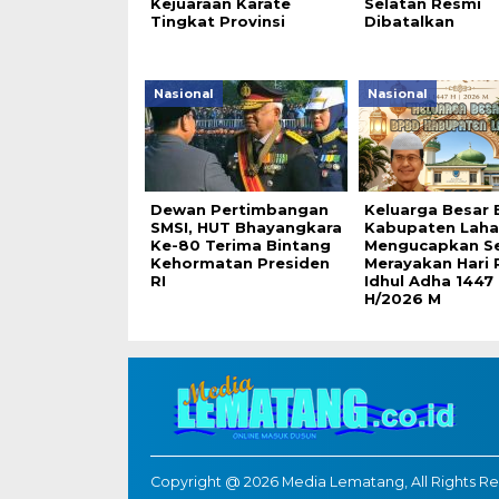
Kejuaraan Karate
Selatan Resmi
Tingkat Provinsi
Dibatalkan
Nasional
Nasional
Dewan Pertimbangan
Keluarga Besar
SMSI, HUT Bhayangkara
Kabupaten Laha
Ke-80 Terima Bintang
Mengucapkan S
Kehormatan Presiden
Merayakan Hari 
RI
Idhul Adha 1447
H/2026 M
Copyright @ 2026 Media Lematang, All Rights R