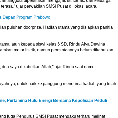
dan anggota dipersilakan mengajak istri,anak, dan keluarga
rasa,” ujar perwakilan SMSI Pusat di lokasi acara.
ris Depan Program Prabowo
n puluhan doorprize. Hadiah utama yang disiapkan panitia
utama jatuh kepada siswi kelas 6 SD, Rindu Alya Dewina
mkan motor listrik, namun permintaannya belum dikabulkan
, doa saya dikabulkan Allah,” ujar Rindu saat nomer
ayahnya, untuk naik ke panggung menerima hadiah yang telah
line, Pertamina Hulu Energi Bersama Kepolisian Peduli
ang juga Pengurus SMSI Pusat mengaku terharu melihat